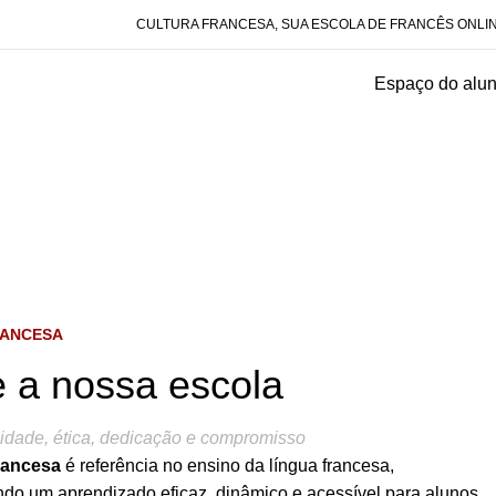
CULTURA FRANCESA, SUA ESCOLA DE FRANCÊS ONLI
Espaço do alu
RANCESA
 a nossa escola
idade, ética, dedicação e compromisso
rancesa
é referência no ensino da língua francesa,
do um aprendizado eficaz, dinâmico e acessível para alunos