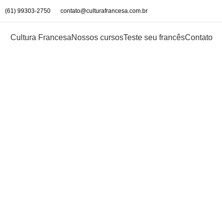
(61) 99303-2750
contato@culturafrancesa.com.br
Cultura Francesa
Nossos cursos
Teste seu francês
Contato