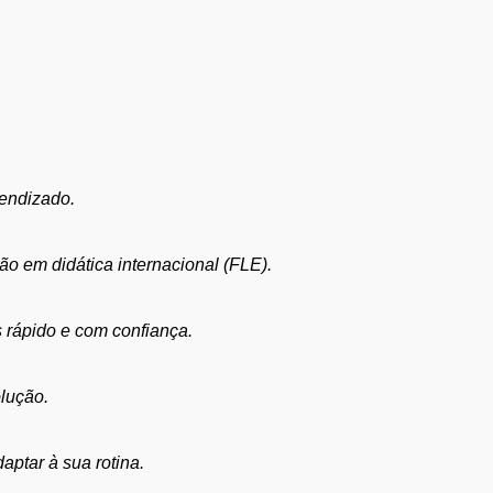
rendizado.
ação em
didática internacional (FLE)
.
 rápido e com confiança.
lução.
aptar à sua rotina.